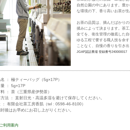
自然公園の中にあります。豊か
な環境の下、香り高いお茶が生
お茶の品質は、摘んだばかりの
揉みによって決まります。茶工
全てを、衛生管理の徹底した自
ゆる工程で要する職人技を余す
ことなく、自慢の香りを引き出
JGAP認証農場 登録番号240000017
名 ： 極ティーバッグ（5g×17P）
量 ： 5g×17P
料 ： 茶（三重県産伊勢茶）
存方法 ： 直射日光・高温多湿を避けて保存してください。
 ： 有限会社茶工房香肌（tel : 0598-46-8100）
開封後はお早めにお召し上がりください。
ご利用案内