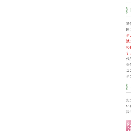
送
国
※
誠
の
す
代
※
コ
※
お
い
決