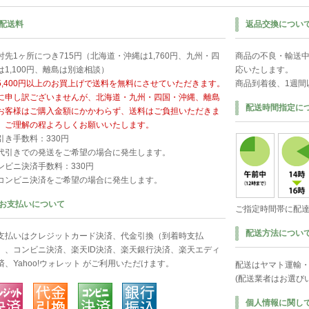
配送料
返品交換につい
付先1ヶ所につき715円（北海道・沖縄は1,760円、九州・四
商品の不良・輸送
は1,100円、離島は別途相談）
応いたします。
5,400円以上のお買上げで送料を無料にさせていただきます。
商品到着後、1週間
に申し訳ございませんが、北海道・九州・四国・沖縄、離島
配送時間指定に
お客様はご購入金額にかかわらず、送料はご負担いただきま
。ご理解の程よろしくお願いいたします。
引き手数料：330円
代引きでの発送をご希望の場合に発生します。
ンビニ決済手数料：330円
コンビニ決済をご希望の場合に発生します。
お支払いについて
ご指定時間帯に配
配送方法につい
支払いはクレジットカード決済、代金引換（到着時支払
）、コンビニ決済、楽天ID決済、楽天銀行決済、楽天エディ
済、Yahoo!ウォレット がご利用いただけます。
配送はヤマト運輸
(配送業者はお選び
個人情報に関し