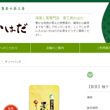
深蒸し茶専門店 茶工房かはだ
豊かな自然が育んだ伊勢茶の、栽培から販売
までを一貫して行っています。ここでしか手
に入らないかはだのお茶をどうぞご賞味くだ
さい。
へのこだわり
店舗のご案内
ご利用案
ティーバッグ
【新茶】極ティ
価格:
販売期間：