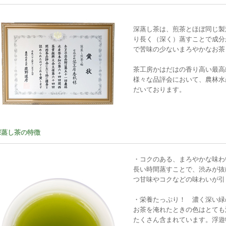
深蒸し茶は、煎茶とほぼ同じ製
り長く（深く）蒸すことで成分
で苦味の少ないまろやかなお茶
茶工房かはだはの香り高い最高
様々な品評会において、農林水
だいております。
深蒸し茶の特徴
・コクのある、まろやかな味わ
長い時間蒸すことで、渋みが抜
つ甘味やコクなどの味わいが引
・栄養たっぷり！ 濃く深い緑
お茶を淹れたときの色はとても
たくさん含まれています。浮遊