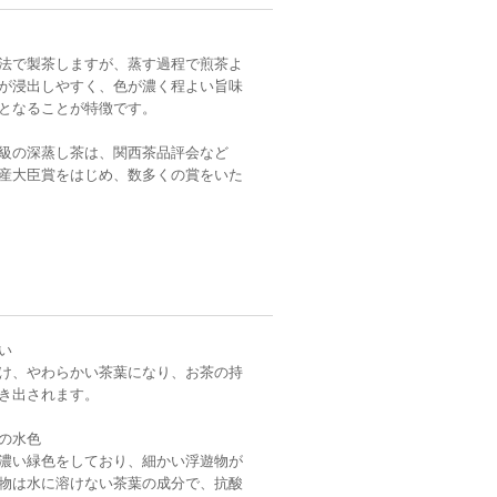
法で製茶しますが、蒸す過程で煎茶よ
が浸出しやすく、色が濃く程よい旨味
となることが特徴です。
級の深蒸し茶は、関西茶品評会など
産大臣賞をはじめ、数多くの賞をいた
い
け、やわらかい茶葉になり、お茶の持
き出されます。
の水色
濃い緑色をしており、細かい浮遊物が
物は水に溶けない茶葉の成分で、抗酸