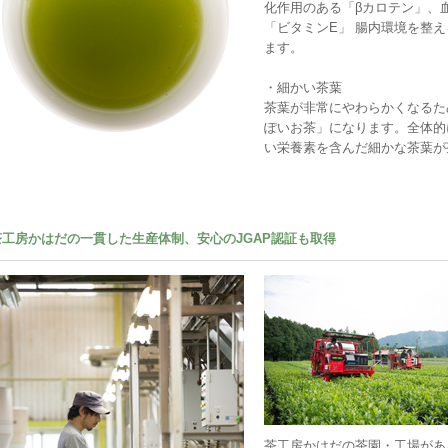
化作用のある「βカロテン」、
「ビタミンE」 腸内環境を整
ます。
・細かい茶葉
茶葉が非常にやわらかくなるた
ぽいお茶」になります。全体的
い栄養素を含んだ細かな茶葉が
茶工房かはだの一貫した生産体制、安心のJGAP認証も取得
茶工房かはだの茶園・工場があ