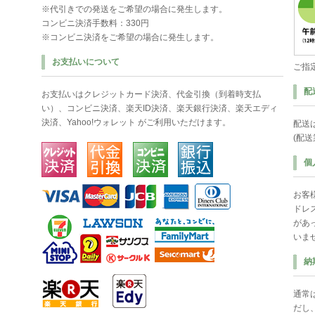
※代引きでの発送をご希望の場合に発生します。
コンビニ決済手数料：330円
※コンビニ決済をご希望の場合に発生します。
お支払いについて
ご指
配
お支払いはクレジットカード決済、代金引換（到着時支払
い）、コンビニ決済、楽天ID決済、楽天銀行決済、楽天エディ
決済、Yahoo!ウォレット がご利用いただけます。
配送
(配
個
お客
ドレ
があ
いま
納
通常
だし