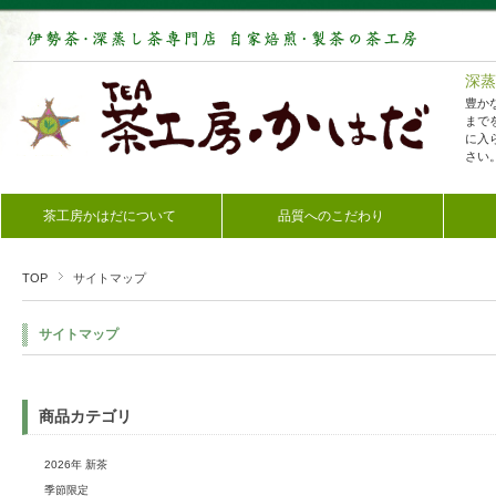
深蒸
豊か
まで
に入
さい
茶工房かはだについて
品質へのこだわり
TOP
サイトマップ
サイトマップ
商品カテゴリ
2026年 新茶
季節限定