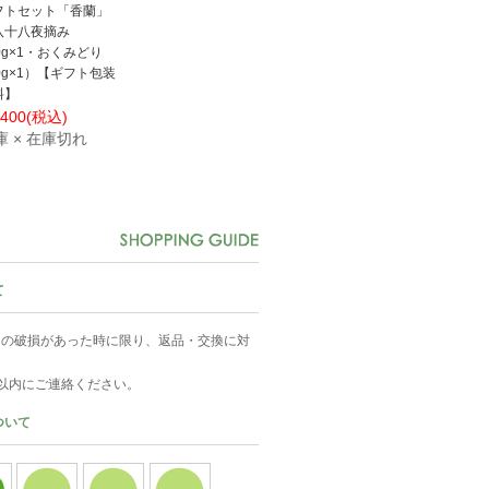
フトセット「香蘭」
八十八夜摘み
0g×1・おくみどり
0g×1）【ギフト包装
料】
,400
(税込)
庫 × 在庫切れ
て
中の破損があった時に限り、返品・交換に対
以内にご連絡ください。
ついて