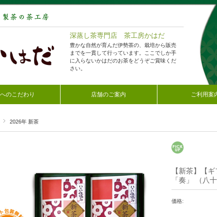
深蒸し茶専門店 茶工房かはだ
豊かな自然が育んだ伊勢茶の、栽培から販売
までを一貫して行っています。ここでしか手
に入らないかはだのお茶をどうぞご賞味くだ
さい。
へのこだわり
店舗のご案内
ご利用案
2026年 新茶
【新茶】【ギ
「奏」 （八十
価格: