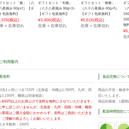
フトセット「奏」 （八
ギフトセット「旬奏」
ギフトセット「御奏」
ギ
八夜摘み 90g×2）【ギ
（八十八夜摘み 90g×3）
（八十八夜摘み 90g×5）
（
ト包装無料】
【ギフト包装無料】
【ギフト包装無料】
16
16
,376
(税込)
¥3,456
(税込)
¥5,616
(税込)
無
庫 × 在庫切れ
在庫 × 在庫切れ
在庫 × 在庫切れ
¥5
在
ご利用案内
配送料
返品交換につい
付先1ヶ所につき715円（北海道・沖縄は1,760円、九州・四
商品の不良・輸送
は1,100円、離島は別途相談）
応いたします。
5,400円以上のお買上げで送料を無料にさせていただきます。
商品到着後、1週間
に申し訳ございませんが、北海道・九州・四国・沖縄、離島
配送時間指定に
お客様はご購入金額にかかわらず、送料はご負担いただきま
。ご理解の程よろしくお願いいたします。
引き手数料：330円