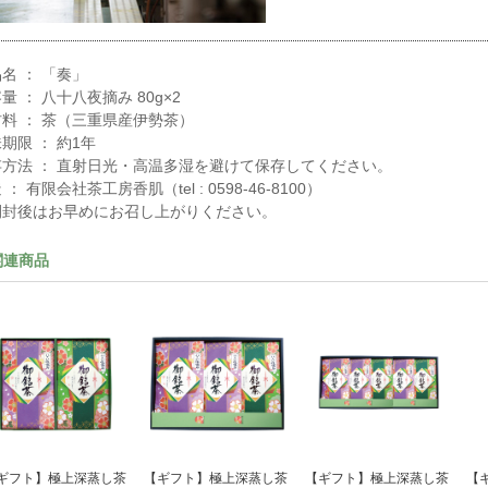
名 ： 「奏」
量 ： 八十八夜摘み 80g×2
料 ： 茶（三重県産伊勢茶）
期限 ： 約1年
存方法 ： 直射日光・高温多湿を避けて保存してください。
 ： 有限会社茶工房香肌（tel : 0598-46-8100）
開封後はお早めにお召し上がりください。
関連商品
ギフト】極上深蒸し茶
【ギフト】極上深蒸し茶
【ギフト】極上深蒸し茶
【