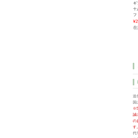
ギ
十
フ
¥2
在
送
国
※
誠
の
す
代