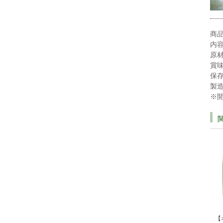
商品
内容
原材
賞味
保
製造
※
【