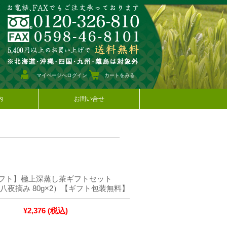
マイページへログイン
カートをみる
内
お問い合せ
フト】極上深蒸し茶ギフトセット
八夜摘み 80g×2）【ギフト包装無料】
¥2,376
(税込)