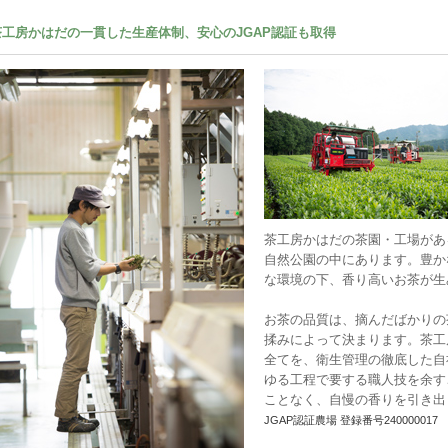
茶工房かはだの一貫した生産体制、安心のJGAP認証も取得
茶工房かはだの茶園・工場があ
自然公園の中にあります。豊か
な環境の下、香り高いお茶が生
お茶の品質は、摘んだばかりの
揉みによって決まります。茶工
全てを、衛生管理の徹底した自
ゆる工程で要する職人技を余す
ことなく、自慢の香りを引き出
JGAP認証農場 登録番号240000017