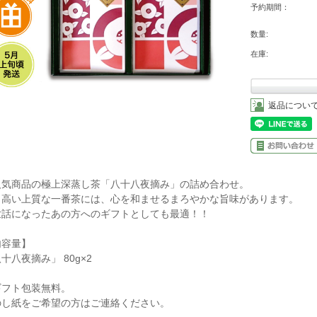
予約期間：
数量:
在庫:
返品につい
人気商品の極上深蒸し茶「八十八夜摘み」の詰め合わせ。
り高い上質な一番茶には、心を和ませるまろやかな旨味があります。
世話になったあの方へのギフトとしても最適！！
内容量】
十八夜摘み」 80g×2
ギフト包装無料。
のし紙をご希望の方はご連絡ください。