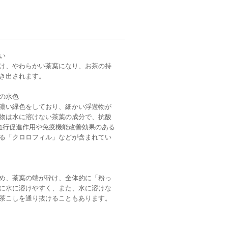
い
け、やわらかい茶葉になり、お茶の持
き出されます。
の水色
濃い緑色をしており、細かい浮遊物が
物は水に溶けない茶葉の成分で、抗酸
血行促進作用や免疫機能改善効果のある
える「クロロフィル」などが含まれてい
め、茶葉の端が砕け、全体的に「粉っ
に水に溶けやすく、また、水に溶けな
茶こしを通り抜けることもあります。