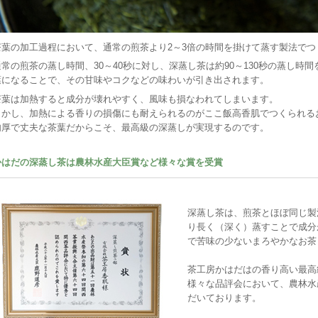
茶葉の加工過程において、通常の煎茶より2～3倍の時間を掛けて蒸す製法で
通常の煎茶の蒸し時間、30～40秒に対し、深蒸し茶は約90～130秒の蒸し時
葉になることで、その甘味やコクなどの味わいが引き出されます。
茶葉は加熱すると成分が壊れやすく、風味も損なわれてしまいます。
しかし、加熱による香りの損傷にも耐えられるのがここ飯高香肌でつくられる
肉厚で丈夫な茶葉だからこそ、最高級の深蒸しが実現するのです。
かはだの深蒸し茶は農林水産大臣賞など様々な賞を受賞
深蒸し茶は、煎茶とほぼ同じ製
り長く（深く）蒸すことで成分
で苦味の少ないまろやかなお茶
茶工房かはだはの香り高い最高
様々な品評会において、農林水
だいております。