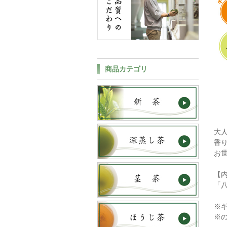
商品カテゴリ
大
香
お
【
「八
※
※