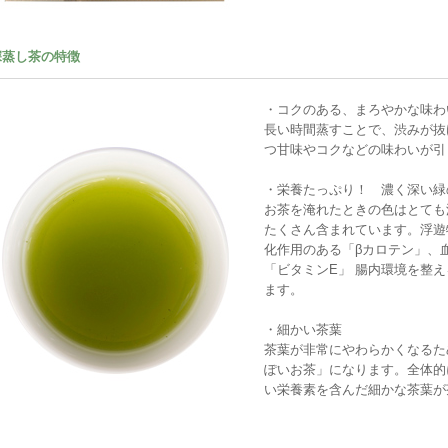
深蒸し茶の特徴
・コクのある、まろやかな味わ
長い時間蒸すことで、渋みが抜
つ甘味やコクなどの味わいが引
・栄養たっぷり！ 濃く深い緑
お茶を淹れたときの色はとても
たくさん含まれています。浮遊
化作用のある「βカロテン」、
「ビタミンE」 腸内環境を整
ます。
・細かい茶葉
茶葉が非常にやわらかくなるた
ぽいお茶」になります。全体的
い栄養素を含んだ細かな茶葉が