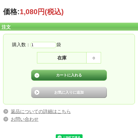
価格:
1,080円
(税込)
注文
購入数：
袋
茶工房かはだの茶園・工場がある、三重県松阪市飯高町は香肌峡県立自然公園の
中にあります。豊かな土壌と温暖な気候、お茶栽培に最適な環境の下、茶葉の栽
培から仕上げ・火入れ・加工・包装の全ての工程を自社一貫生産体制で行ってい
在庫
○
ます。
“香る山肌”飯高香肌の豊かな自然
三重県松阪市飯高地方の櫛田川流域は
古くからお茶の栽培が盛んで、明治・
大正・昭和をまたにかけて日本の茶業
振興に尽力した、大谷嘉兵衛生誕の場
所でもあります。温暖な気候と豊かな
返品についての詳細はこちら
土質、櫛田川が生む朝霧に恵まれ香り
お問い合わせ
高いお茶が生み出されます。