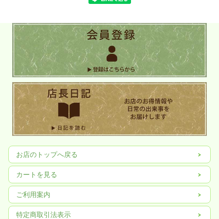
衛生管理の徹底した自社製茶工場
お店のトップへ戻る
カートを見る
煎茶・深蒸し茶の品質は、摘んだばかりの茶葉の素早い加工と、何度も繰り返す
揉みによって決まります。茶工房かはだで販売しているお茶は、その全てを、衛
ご利用案内
生管理の徹底した自社製茶工場で加工しております。あらゆる工程で要する職人
技を余すことなく発揮し、茶葉の品質を落とすことなく、自慢の香りを引き出し
ます。
特定商取引法表示