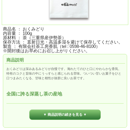
商品名 ： おくみどり
内容量 ： 100g
原材料 ： 茶（三重県産伊勢茶）
保存方法 ： 直射日光・高温多湿を避けて保存してください。
製造 ： 有限会社茶工房香肌（tel : 0598-46-8100）
※開封後はお早めにお召し上がりください。
商品説明
おくみどりは深みあるみどりが自慢です。淹れたてのひと口にやわらかな香気、
特有のコクと旨味の中にうっすらと感じられる苦味。ついつい甘いお菓子をひと
口つまみたくなる、甘味と相性が抜群に良いお茶です。
全国に誇る深蒸し茶の産地
▼ 商品説明の続きを見る ▼